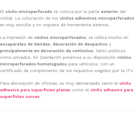
El
vinilo microperforado
se coloca por la parte
exterior
del
cristal. La colocación de los
vinilos adhesivos microperforados
es muy sencilla y no requiere de herramienta externa.
La impresión de
vinilos microperforados
, se utiliza mucho en
escaparates de tiendas
,
decoración de despachos
y
principalmente en decoración de vehículos
, tanto públicos
como privados. En Zeenkprint ponemos a su disposición
vinilos
microperforados homologados
para vehículos, con un
certificado de cumplimiento de los requisitos exigidos por la ITV.
Para decoración de oficinas, es muy demandado tanto el
vinilo
adhesivo para superficies planas
como el
vinilo adhesivo para
superficies curvas
.