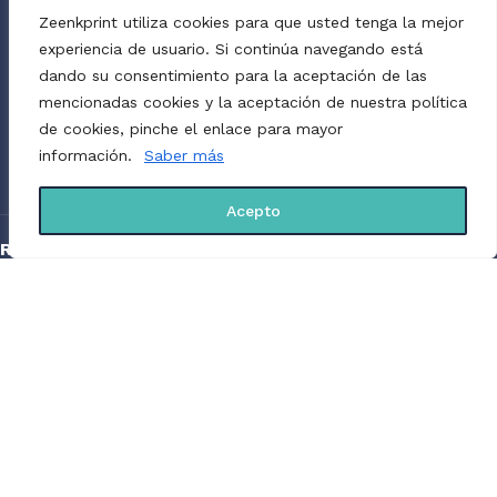
Zeenkprint utiliza cookies para que usted tenga la mejor
Plazos de entrega.
experiencia de usuario. Si continúa navegando está
De 9 - 16 días hábiles.
dando su consentimiento para la aceptación de las
mencionadas cookies y la aceptación de nuestra política
de cookies, pinche el enlace para mayor
Para transferencias bancarias.
información.
Saber más
Se necesita comprobante de pago.
Acepto
RECURSOS
Políticas de privacidad
Políticas de cookies
Aviso legal
Envíos
Devoluciones
Métodos de pago
SOBRE EL PRODUCTO