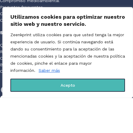
Compromiso medioambiental
Preguntas frecuentes
Creador de diseños
Utilizamos cookies para optimizar nuestro
Calidad
sitio web y nuestro servicio.
SOBRE ZEENKPRINT
Zeenkprint utiliza cookies para que usted tenga la mejor
experiencia de usuario. Si continúa navegando está
Quienes Somos
dando su consentimiento para la aceptación de las
Rotulación de vehículos
mencionadas cookies y la aceptación de nuestra política
Catálogo de productos
de cookies, pinche el enlace para mayor
Blog
información.
Saber más
Centro de Ayuda
Acepto
Ofrecemos servicios de impresión bajo demanda y a gran
formato. Todo lo que se puede imprimir, esta en Zeenkprint.