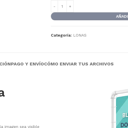
AÑADI
Categoría:
LONAS
CIÓN
PAGO Y ENVÍO
CÓMO ENVIAR TUS ARCHIVOS
a
a imagen sea visible