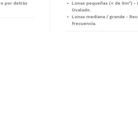
ro por detrás
Lonas pequeñas (< de 5m²)
- 
Ovalado.
Lonas mediana / grande
- Rec
frecuencia.