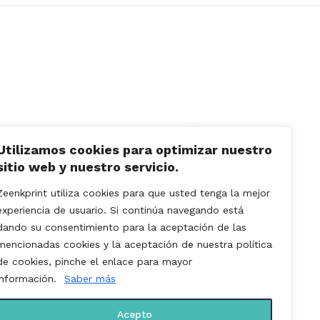
Utilizamos cookies para optimizar nuestro
sitio web y nuestro servicio.
Zeenkprint utiliza cookies para que usted tenga la mejor
experiencia de usuario. Si continúa navegando está
dando su consentimiento para la aceptación de las
mencionadas cookies y la aceptación de nuestra política
de cookies, pinche el enlace para mayor
información.
Saber más
Lona PVC Frontlit. Opaca Trasera
Lona PV
Negra
Acepto