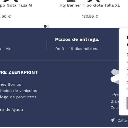
ipo Gota Talla M
Fly Banner Tipo Gota Talla XL
,90 €
133,95 €
Plazos de entrega.
 - Vie.
De 9 - 16 días hábiles.
BRE ZEENKPRINT
enes Somos
lación de vehículos
Ofrecemo
logo de productos
gran for
g
Zeenkprin
ro de Ayuda
Calle 