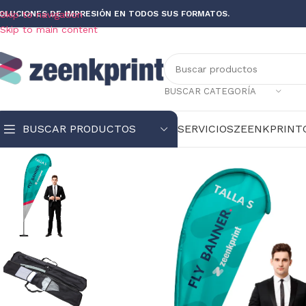
OLUCIONES DE IMPRESIÓN EN TODOS SUS FORMATOS.
Skip to navigation
Skip to main content
BUSCAR CATEGORÍA
BUSCAR PRODUCTOS
SERVICIOS
ZEENKPRINT