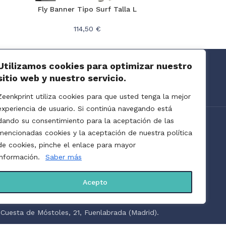
Fly Banner Tipo Surf Talla L
Fly Banne
114,50 €
Utilizamos cookies para optimizar nuestro
Para transferencias bancarias.
sitio web y nuestro servicio.
Se necesita comprobante de pago.
Zeenkprint utiliza cookies para que usted tenga la mejor
experiencia de usuario. Si continúa navegando está
dando su consentimiento para la aceptación de las
mencionadas cookies y la aceptación de nuestra política
de cookies, pinche el enlace para mayor
información.
Saber más
s servicios de impresión bajo demanda y a
mato. Todo lo que se puede imprimir, esta en
Acepto
t.
Cuesta de Móstoles, 21, Fuenlabrada (Madrid).