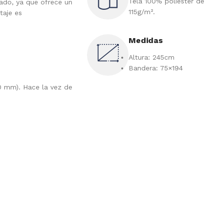
Tela 100% poliéster de
ado, ya que ofrece un
115g/m².
taje es
Medidas
Altura: 245cm
Bandera: 75×194
0 mm). Hace la vez de